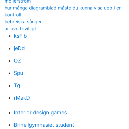
mollerstrom
hur många diagramblad måste du kunna visa upp i en
kontroll
hebreiska sånger
är bvc frivilligt
ksFib
jeDd
QZ
Spu
Tg
rMakD
Interior design games
Brinellgymnasiet student