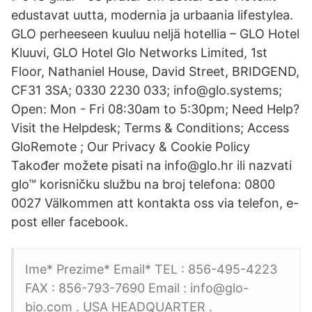
edustavat uutta, modernia ja urbaania lifestylea.
GLO perheeseen kuuluu neljä hotellia – GLO Hotel
Kluuvi, GLO Hotel Glo Networks Limited, 1st
Floor, Nathaniel House, David Street, BRIDGEND,
CF31 3SA; 0330 2230 033; info@glo.systems;
Open: Mon - Fri 08:30am to 5:30pm; Need Help?
Visit the Helpdesk; Terms & Conditions; Access
GloRemote ; Our Privacy & Cookie Policy
Također možete pisati na info@glo.hr ili nazvati
glo™ korisničku službu na broj telefona: 0800
0027 Välkommen att kontakta oss via telefon, e-
post eller facebook.
Ime* Prezime* Email* TEL : 856-495-4223
FAX : 856-793-7690 Email : info@glo-
bio.com . USA HEADQUARTER .