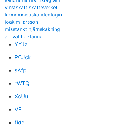
sandra harms instagram
vinstskatt skatteverket
kommunistiska ideologin
joakim larsson
misstänkt hjärnskakning
arrival förklaring
YYJz
PCJck
sAfp
rWTQ
XcUu
VE
fide